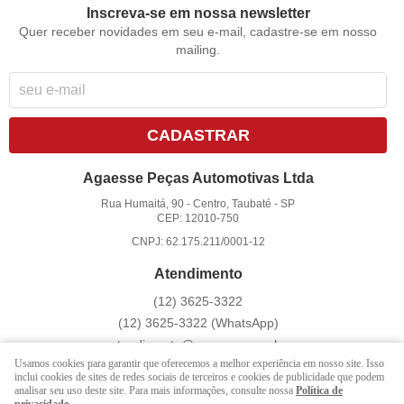
Inscreva-se em nossa newsletter
Quer receber novidades em seu e-mail, cadastre-se em nosso
mailing.
CADASTRAR
Agaesse Peças Automotivas Ltda
Rua Humaitá, 90
-
Centro, Taubaté
-
SP
CEP: 12010-750
CNPJ: 62.175.211/0001-12
Atendimento
(12)
3625-3322
(12)
3625-3322
(WhatsApp)
atendimento@agaesse.com.br
Usamos cookies para garantir que oferecemos a melhor experiência em nosso site. Isso
inclui cookies de sites de redes sociais de terceiros e cookies de publicidade que podem
analisar seu uso deste site. Para mais informações, consulte nossa
Política de
LOJA VIRTUAL CRIADA POR