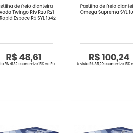
stilha de freio dianteira
Pastilha de freio diante
vada Twingo R19 R20 R21
Omega Suprema SYL 10
 Rapid Espace R5 SYL 1342
R$ 48,61
R$ 100,24
sta
R$ 41,32
economize
15%
no Pix
à vista
R$ 85,20
economize
15%
n