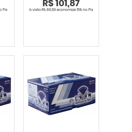
R$ 101,87
o Pix
à vista
R$ 86,59
economize
15%
no Pix