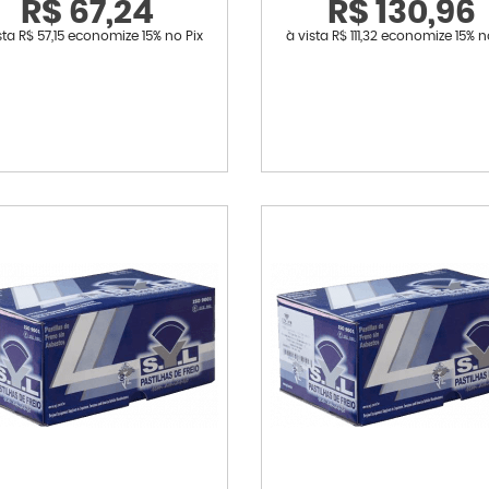
R$ 67,24
R$ 130,96
sta
R$ 57,15
economize
15%
no Pix
à vista
R$ 111,32
economize
15%
n