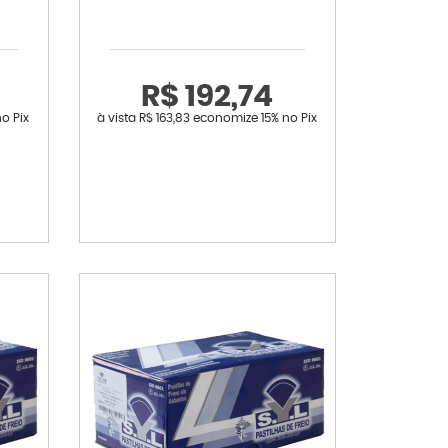
R$ 192,74
no Pix
à vista
R$ 163,83
economize
15%
no Pix