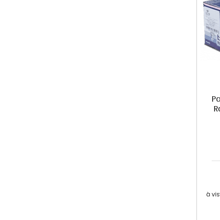
Pa
R
à vi