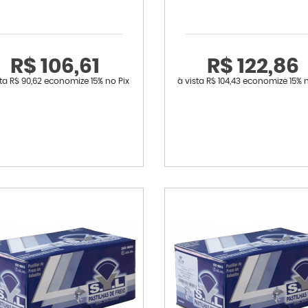
R$ 106,61
R$ 122,86
sta
R$ 90,62
economize
15%
no Pix
à vista
R$ 104,43
economize
15%