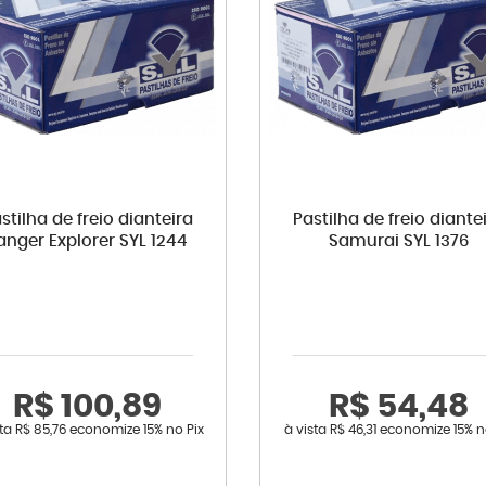
stilha de freio dianteira
Pastilha de freio diante
anger Explorer SYL 1244
Samurai SYL 1376
R$ 100,89
R$ 54,48
sta
R$ 85,76
economize
15%
no Pix
à vista
R$ 46,31
economize
15%
n