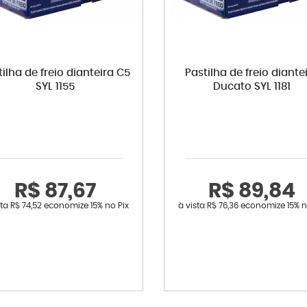
tilha de freio dianteira C5
Pastilha de freio diante
SYL 1155
Ducato SYL 1181
R$ 87,67
R$ 89,84
sta
R$ 74,52
economize
15%
no Pix
à vista
R$ 76,36
economize
15%
n