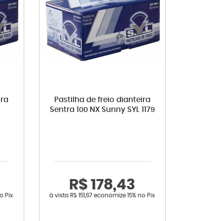
ira
Pastilha de freio dianteira
Sentra 100 NX Sunny SYL 1179
R$ 178,43
o Pix
à vista
R$ 151,67
economize
15%
no Pix