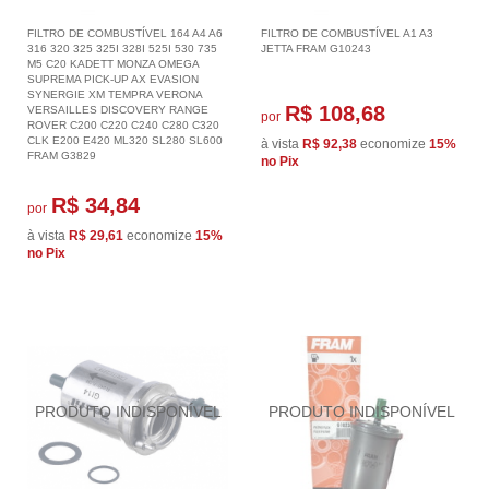
FILTRO DE COMBUSTÍVEL 164 A4 A6
FILTRO DE COMBUSTÍVEL A1 A3
316 320 325 325I 328I 525I 530 735
JETTA FRAM G10243
M5 C20 KADETT MONZA OMEGA
SUPREMA PICK-UP AX EVASION
SYNERGIE XM TEMPRA VERONA
R$ 108,68
VERSAILLES DISCOVERY RANGE
por
ROVER C200 C220 C240 C280 C320
CLK E200 E420 ML320 SL280 SL600
à vista
R$ 92,38
economize
15%
FRAM G3829
no Pix
R$ 34,84
por
à vista
R$ 29,61
economize
15%
no Pix