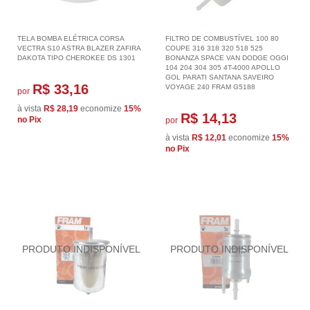
TELA BOMBA ELÉTRICA CORSA
FILTRO DE COMBUSTÍVEL 100 80
VECTRA S10 ASTRA BLAZER ZAFIRA
COUPE 316 318 320 518 525
DAKOTA TIPO CHEROKEE DS 1301
BONANZA SPACE VAN DODGE OGGI
104 204 304 305 4T-4000 APOLLO
GOL PARATI SANTANA SAVEIRO
R$ 33,16
VOYAGE 240 FRAM G5188
por
à vista
R$ 28,19
economize
15%
R$ 14,13
no Pix
por
à vista
R$ 12,01
economize
15%
no Pix