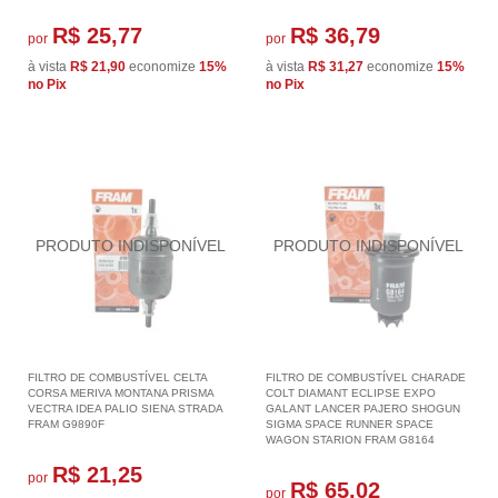
R$ 25,77
R$ 36,79
por
por
à vista
R$ 21,90
economize
15%
à vista
R$ 31,27
economize
15%
no Pix
no Pix
FILTRO DE COMBUSTÍVEL CELTA
FILTRO DE COMBUSTÍVEL CHARADE
CORSA MERIVA MONTANA PRISMA
COLT DIAMANT ECLIPSE EXPO
VECTRA IDEA PALIO SIENA STRADA
GALANT LANCER PAJERO SHOGUN
FRAM G9890F
SIGMA SPACE RUNNER SPACE
WAGON STARION FRAM G8164
R$ 21,25
por
R$ 65,02
por