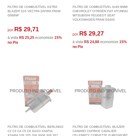
FILTRO DE COMBUSTÍVEL ASTRA
FILTRO DE COMBUSTÍVEL AUDI BMW
BLAZER S10 VECTRA ZAFIRA FRAM
CHEVROLET CITROËN FIAT HYUNDAI
G9889F
MITSUBISHI PEUGEOT SEAT
VOLKSWAGEN FRAM G6400
R$ 29,71
por
R$ 29,27
por
à vista
R$ 25,25
economize
15%
à vista
R$ 24,88
economize
15%
no Pix
no Pix
FILTRO DE COMBUSTÍVEL BERLINGO
FILTRO DE COMBUSTÍVEL BLAZER
C2 C3 C4 C5 C6 SAXO XANTIA
CAMARO CAPRICE CAVALIER
XSARA 106 205 206 3008 306 307
CELEBRITY CORVETTE EUROSPORT