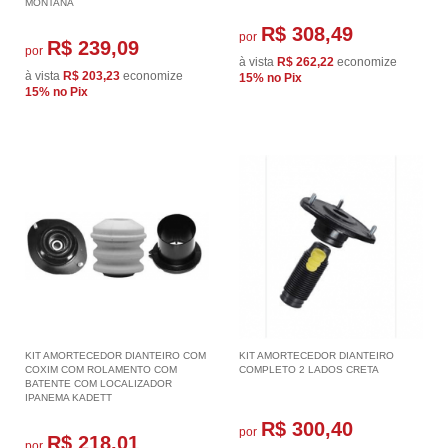
MONTANA
R$ 308,49
por
R$ 239,09
por
à vista
R$ 262,22
economize
à vista
R$ 203,23
economize
15%
no Pix
15%
no Pix
KIT AMORTECEDOR DIANTEIRO COM
KIT AMORTECEDOR DIANTEIRO
COXIM COM ROLAMENTO COM
COMPLETO 2 LADOS CRETA
BATENTE COM LOCALIZADOR
IPANEMA KADETT
R$ 300,40
por
R$ 218,01
por