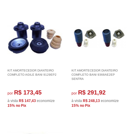
KIT AMORTECEDOR DIANTEIRO
KIT AMORTECEDOR DIANTEIRO
COMPLETO AGILE BANI 9129EP2
COMPLETO BANI 9368AE2EP
SENTRA
R$ 173,45
R$ 291,92
por
por
à vista
R$ 147,43
economize
à vista
R$ 248,13
economize
15%
no Pix
15%
no Pix