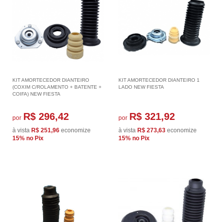
KIT AMORTECEDOR DIANTEIRO
KIT AMORTECEDOR DIANTEIRO 1
(COXIM C/ROLAMENTO + BATENTE +
LADO NEW FIESTA
COIFA) NEW FIESTA
R$ 296,42
R$ 321,92
por
por
à vista
R$ 251,96
economize
à vista
R$ 273,63
economize
15%
no Pix
15%
no Pix