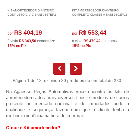
KIT AMORTECEDOR DIANTEIRO
KIT AMORTECEDOR DIANTEIRO
COMPLETO CIVIC BANI 9367EP2
COMPLETO CLASSE A BANI 9302PU2
R$ 404,19
R$ 553,44
por
por
à vista
R$ 343,56
economize
à vista
R$ 470,42
economize
15%
no Pix
15%
no Pix
Página 1 de 12, exibindo 20 produtos de um total de 230.
Na Agaesse Peças Automotivas você encontra os kits de 
amortecedores dos mais diversos tipos e modelos de carros 
presente no mercado nacional e de importados onde a 
qualidade e segurança fazem com que o cliente tenha a 
melhor experiência na hora de comprar.
O que é Kit amortecedor?