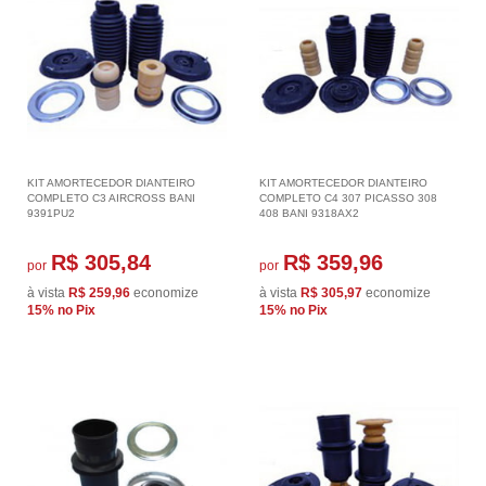
KIT AMORTECEDOR DIANTEIRO
KIT AMORTECEDOR DIANTEIRO
COMPLETO C3 AIRCROSS BANI
COMPLETO C4 307 PICASSO 308
9391PU2
408 BANI 9318AX2
R$ 305,84
R$ 359,96
por
por
à vista
R$ 259,96
economize
à vista
R$ 305,97
economize
15%
no Pix
15%
no Pix