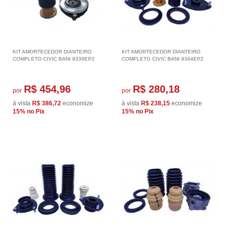
KIT AMORTECEDOR DIANTEIRO
KIT AMORTECEDOR DIANTEIRO
COMPLETO CIVIC BANI 9339EP2
COMPLETO CIVIC BANI 9344EP2
R$ 454,96
R$ 280,18
por
por
à vista
R$ 386,72
economize
à vista
R$ 238,15
economize
15%
no Pix
15%
no Pix