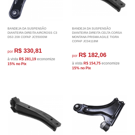
BANDEJA DA SUSPENSÃO
BANDEJA DA SUSPENSÃO
DIANTEIRA DIREITA AIRCROSS C3
DIANTEIRA DIREITA CELTA CORSA
DS3 208 COFAP JC55000M
MONTANA PRISMA AGILE TIGRA
COFAP JC04118M
R$ 330,81
por
R$ 182,06
por
à vista
R$ 281,19
economize
à vista
R$ 154,75
economize
15%
no Pix
15%
no Pix