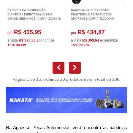
BANDEJA DA SUSPENSÃO
BANDEJA DA SUSPENSÃO
DIANTEIRA DIREITA PALIO UNO
DIANTEIRA DIREITA TUCSON
GRAND SIENA MOBI COFAP JC03048
SPORTAGE COFAP JC32004M
R$ 435,95
R$ 434,87
por
por
à vista
R$ 370,56
economize
à vista
R$ 369,64
economize
15%
no Pix
15%
no Pix
Página 1 de 15, exibindo 20 produtos de um total de 286.
Na Agaesse Peças Automotivas você encontra as bandejas 