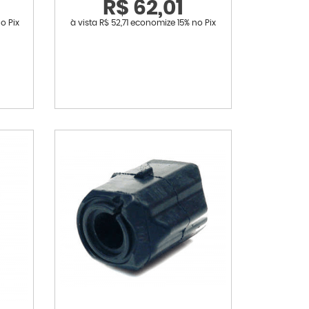
R$ 62,01
o Pix
à vista
R$ 52,71
economize
15%
no Pix