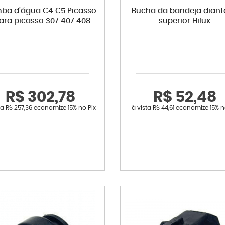
ba d'água C4 C5 Picasso
Bucha da bandeja diant
ara picasso 307 407 408
superior Hilux
R$ 302,78
R$ 52,48
ta
R$ 257,36
economize
15%
no Pix
à vista
R$ 44,61
economize
15%
n