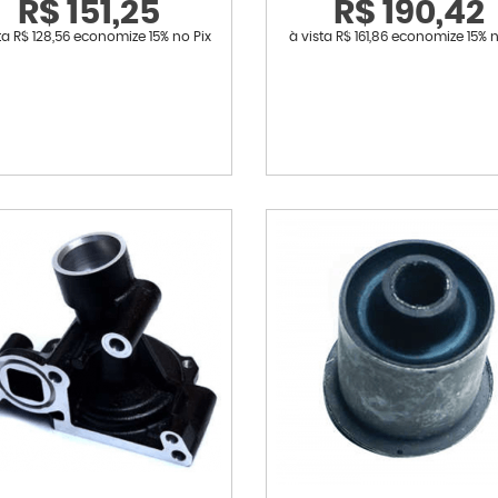
R$ 151,25
R$ 190,42
sta
R$ 128,56
economize
15%
no Pix
à vista
R$ 161,86
economize
15%
n