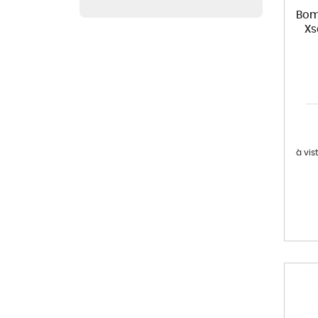
Bom
Xs
à vis