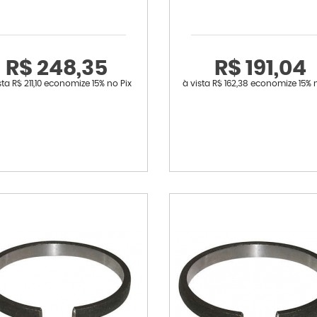
R$ 248,35
R$ 191,04
sta
R$ 211,10
economize
15%
no Pix
à vista
R$ 162,38
economize
15%