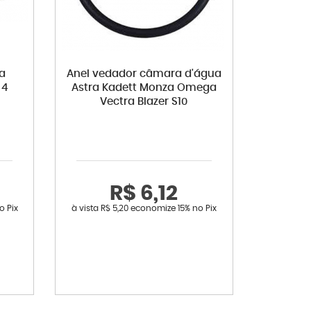
ba
Anel vedador câmara d'água
 4
Astra Kadett Monza Omega
Vectra Blazer S10
R$ 6,12
o Pix
à vista
R$ 5,20
economize
15%
no Pix