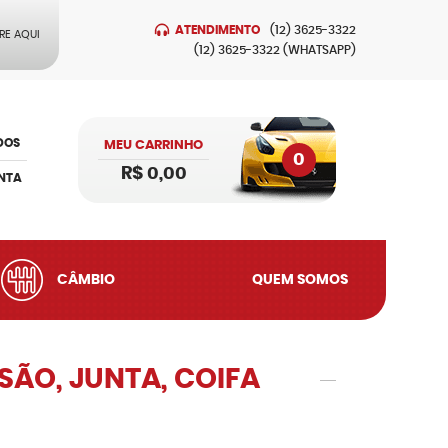
ATENDIMENTO
(12)
3625-3322
RE AQUI
(12)
3625-3322
(WHATSAPP)
DOS
MEU CARRINHO
0
R$ 0,00
NTA
CÂMBIO
QUEM SOMOS
ÃO, JUNTA, COIFA