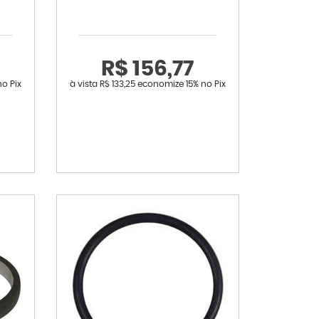
R$ 156,77
no Pix
à vista
R$ 133,25
economize
15%
no Pix