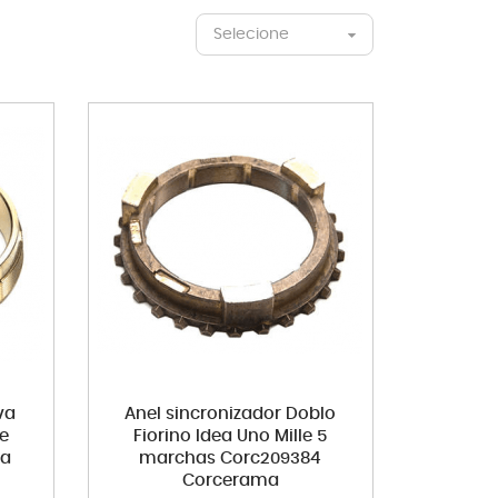
Selecione
va
Anel sincronizador Doblo
le
Fiorino Idea Uno Mille 5
ma
marchas Corc209384
Corcerama