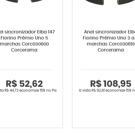
el sincronizador Elba 147
Anel sincronizador El
Fiorino Prêmio Uno 5
Fiorino Prêmio Uno 3 a
marchas Corc030600
marchas Corc030619
Corcerama
Corcerama
R$ 52,62
R$ 108,95
sta
R$ 44,73
economize
15%
no Pix
à vista
R$ 92,61
economize
15%
n