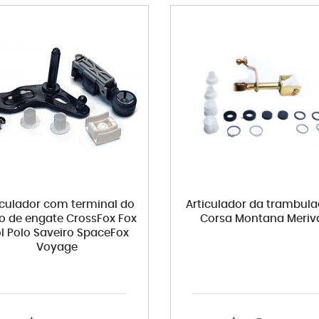
iculador com terminal do
Articulador da trambul
o de engate CrossFox Fox
Corsa Montana Meriv
l Polo Saveiro SpaceFox
Voyage