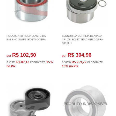
ROLAMENTO RODA DIANTEIRA
TENSOR DA CORREIA DENTADA
BALENO SWIFT GT/GTI COBRA
CRUZE SONIC TRACKER COBRA
6035LH
R$ 102,50
R$ 304,96
por
por
à vista
R$ 87,12
economize
15%
à vista
R$ 259,22
economize
no Pix
15%
no Pix