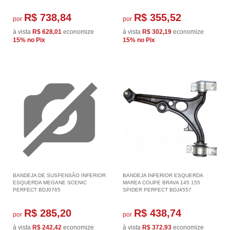
R$ 738,84
R$ 355,52
por
por
à vista
R$ 628,01
economize
à vista
R$ 302,19
economize
15%
no Pix
15%
no Pix
BANDEJA DE SUSPENSÃO INFERIOR
BANDEJA INFERIOR ESQUERDA
ESQUERDA MEGANE SCENIC
MAREA COUPE BRAVA 145 155
PERFECT BDJ0765
SPIDER PERFECT BDJ4557
R$ 285,20
R$ 438,74
por
por
à vista
R$ 242,42
economize
à vista
R$ 372,93
economize