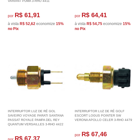
VARIANT PUMA 3-RHO 4411
R$ 61,91
R$ 64,41
por
por
à vista
R$ 52,62
economize
15%
à vista
R$ 54,75
economize
15%
no Pix
no Pix
INTERRUPTOR LUZ DE RÉ GOL
INTERRUPTOR LUZ DE RÉ GOLF
SAVEIRO VOYAGE PARATI SANTANA
ESCORT LOGUS POINTER SW
PASSAT ROYALE PAMPA DEL REY
VERONA APOLLO CELER 3-RHO 4479
QUANTUM VERSAILLES 3-RHO 4422
R$ 67,46
por
R$ 67,37
por