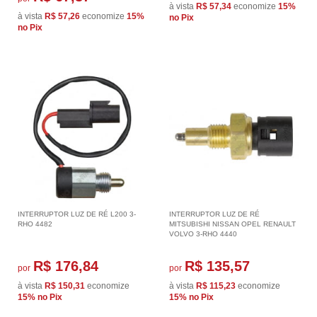
à vista
R$ 57,34
economize
15%
à vista
R$ 57,26
economize
15%
no Pix
no Pix
INTERRUPTOR LUZ DE RÉ L200 3-
INTERRUPTOR LUZ DE RÉ
RHO 4482
MITSUBISHI NISSAN OPEL RENAULT
VOLVO 3-RHO 4440
R$ 176,84
R$ 135,57
por
por
à vista
R$ 150,31
economize
à vista
R$ 115,23
economize
15%
no Pix
15%
no Pix