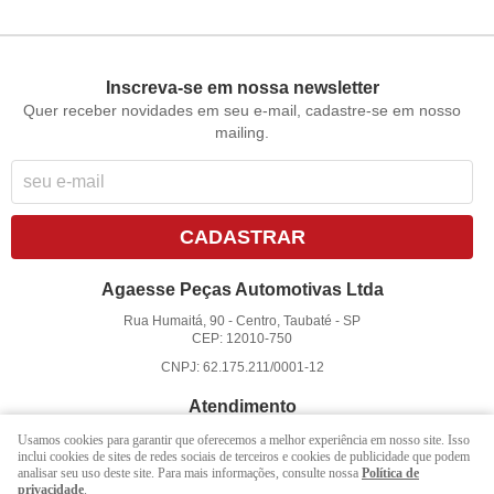
Inscreva-se em nossa newsletter
Quer receber novidades em seu e-mail, cadastre-se em nosso
mailing.
CADASTRAR
Agaesse Peças Automotivas Ltda
Rua Humaitá, 90
-
Centro, Taubaté
-
SP
CEP: 12010-750
CNPJ: 62.175.211/0001-12
Atendimento
(12)
3625-3322
Usamos cookies para garantir que oferecemos a melhor experiência em nosso site. Isso
inclui cookies de sites de redes sociais de terceiros e cookies de publicidade que podem
(12)
3625-3322
(WhatsApp)
analisar seu uso deste site. Para mais informações, consulte nossa
Política de
privacidade
.
atendimento@agaesse.com.br