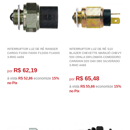
INTERRUPTOR LUZ DE RÉ RANGER
INTERRUPTOR LUZ DE RÉ S10
CARGO F1000 F4000 F12000 F14000
BLAZER CHEVETTE MARAJÓ CHEVY
3-RHO 4469
500 OPALA DIPLOMATA COMODORO
CARAVAN D20 D40 D60 SILVERADO
3-RHO 4466
R$ 62,19
por
R$ 65,48
à vista
R$ 52,86
economize
15%
por
no Pix
à vista
R$ 55,66
economize
15%
no Pix