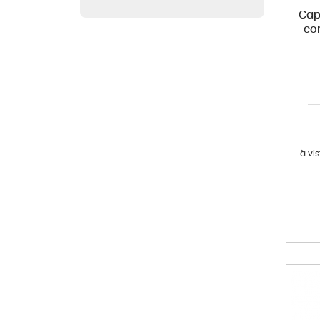
Cap
co
à vi