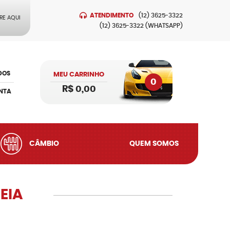
ATENDIMENTO
(12)
3625-3322
RE AQUI
(12)
3625-3322
(WHATSAPP)
DOS
MEU CARRINHO
0
R$ 0,00
NTA
CÂMBIO
QUEM SOMOS
EIA