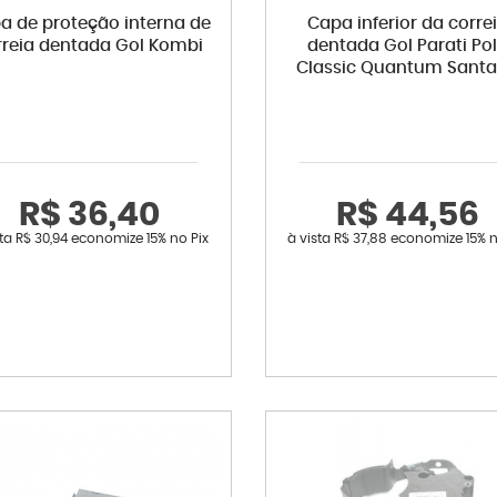
a de proteção interna de
Capa inferior da corre
rreia dentada Gol Kombi
dentada Gol Parati Po
Classic Quantum Sant
R$ 36,40
R$ 44,56
sta
R$ 30,94
economize
15%
no Pix
à vista
R$ 37,88
economize
15%
n