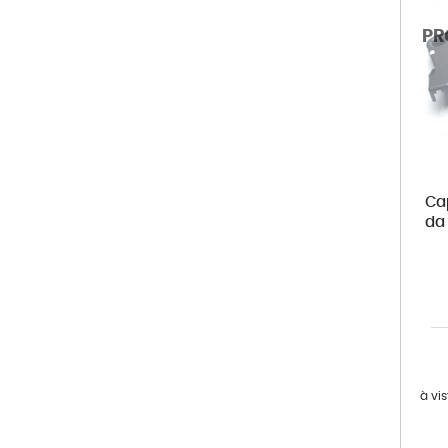
Ca
da 
à vi