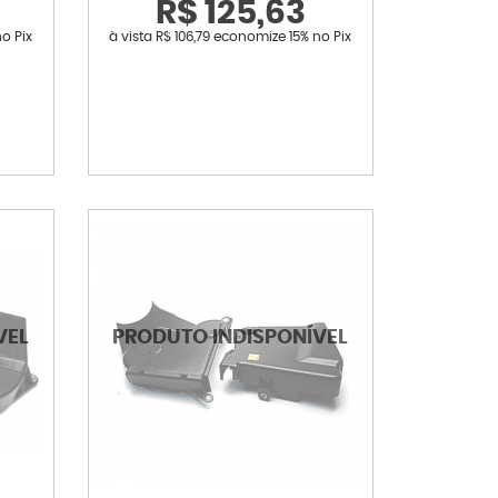
R$ 125,63
no Pix
à vista
R$ 106,79
economize
15%
no Pix