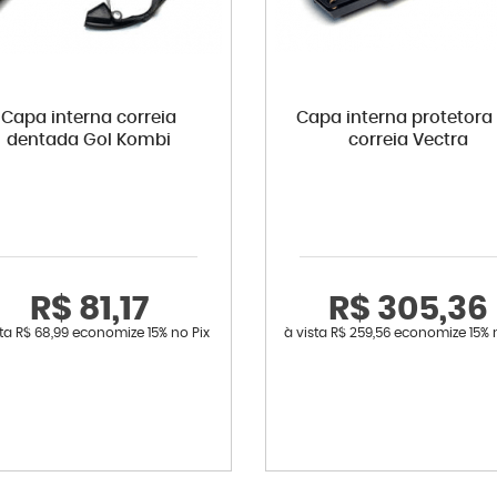
Capa interna correia
Capa interna protetora
dentada Gol Kombi
correia Vectra
R$ 81,17
R$ 305,36
sta
R$ 68,99
economize
15%
no Pix
à vista
R$ 259,56
economize
15%