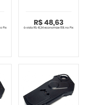
R$ 48,63
o Pix
à vista
R$ 41,34
economize
15%
no Pix