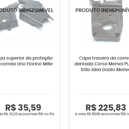
pa superior da proteção
Capa traseira da corre
correia Uno Fiorino Mille
dentada Corsa Meriva P
Stilo Idea Doblo Meriv
R$ 35,59
R$ 225,83
sta
R$ 30,25
economize
15%
no Pix
à vista
R$ 191,96
economize
15%
n