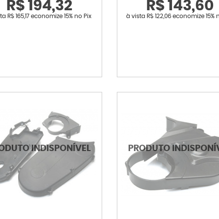
R$ 194,32
R$ 143,60
sta
R$ 165,17
economize
15%
no Pix
à vista
R$ 122,06
economize
15%