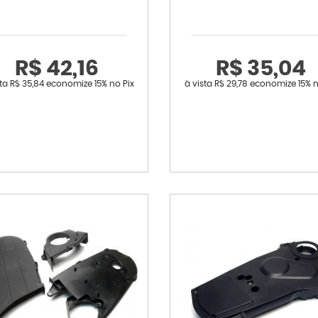
R$ 42,16
R$ 35,04
sta
R$ 35,84
economize
15%
no Pix
à vista
R$ 29,78
economize
15%
n