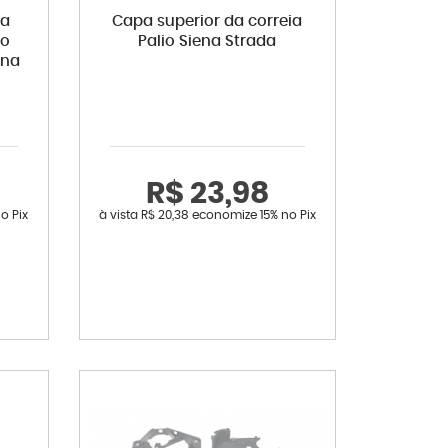
ia
Capa superior da correia
lo
Palio Siena Strada
ana
R$ 23,98
o Pix
à vista
R$ 20,38
economize
15%
no Pix