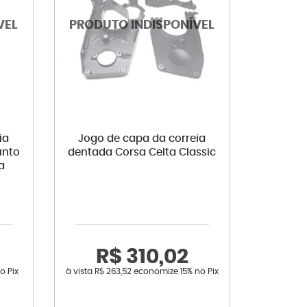
ia
Jogo de capa da correia
unto
dentada Corsa Celta Classic
a
R$ 310,02
o Pix
à vista
R$ 263,52
economize
15%
no Pix