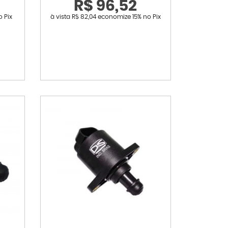
R$ 96,52
o Pix
à vista
R$ 82,04
economize
15%
no Pix