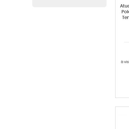
Atu
Pol
Te
à vi