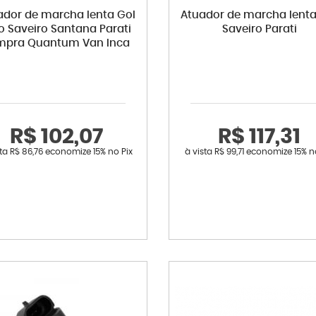
ador de marcha lenta Gol
Atuador de marcha lenta
o Saveiro Santana Parati
Saveiro Parati
mpra Quantum Van Inca
R$ 102,07
R$ 117,31
sta
R$ 86,76
economize
15%
no Pix
à vista
R$ 99,71
economize
15%
n