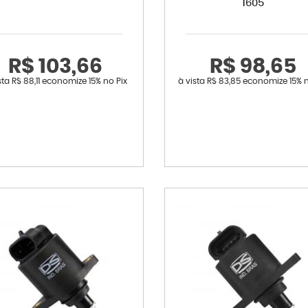
1605
R$ 103,66
R$ 98,65
sta
R$ 88,11
economize
15%
no Pix
à vista
R$ 83,85
economize
15%
n