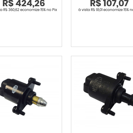
R$ 424,26
R$ 107,07
ta
R$ 360,62
economize
15%
no Pix
à vista
R$ 91,01
economize
15%
n