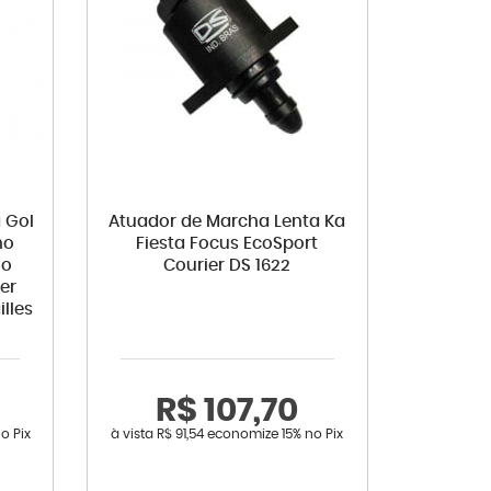
 Gol
Atuador de Marcha Lenta Ka
no
Fiesta Focus EcoSport
io
Courier DS 1622
er
lles
R$ 107,70
o Pix
à vista
R$ 91,54
economize
15%
no Pix