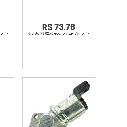
R$ 73,76
o Pix
à vista
R$ 62,70
economize
15%
no Pix