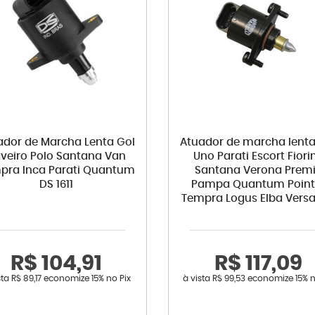
ador de Marcha Lenta Gol
Atuador de marcha lenta
veiro Polo Santana Van
Uno Parati Escort Fiori
pra Inca Parati Quantum
Santana Verona Prem
DS 1611
Pampa Quantum Point
Tempra Logus Elba Versai
R$ 104,91
R$ 117,09
sta
R$ 89,17
economize
15%
no Pix
à vista
R$ 99,53
economize
15%
n