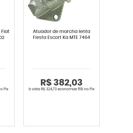
 Fiat
Atuador de marcha lenta
02
Fiesta Escort Ka MTE 7464
R$ 382,03
o Pix
à vista
R$ 324,73
economize
15%
no Pix