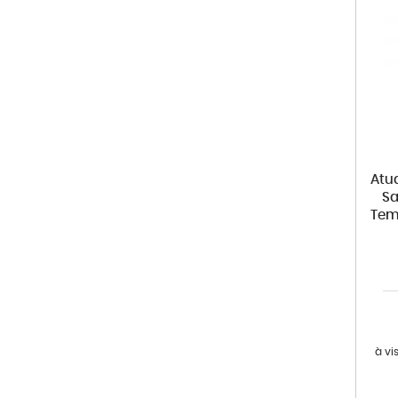
Atu
Sa
Tem
à vi