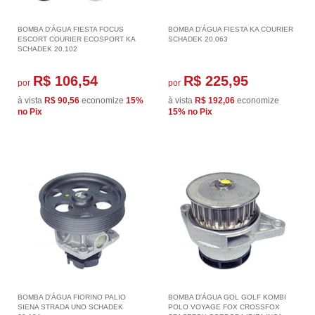
BOMBA D'ÁGUA FIESTA FOCUS
BOMBA D'ÁGUA FIESTA KA COURIER
ESCORT COURIER ECOSPORT KA
SCHADEK 20.063
SCHADEK 20.102
R$ 106,54
R$ 225,95
por
por
à vista
R$ 90,56
economize
15%
à vista
R$ 192,06
economize
no Pix
15%
no Pix
BOMBA D'ÁGUA FIORINO PALIO
BOMBA D'ÁGUA GOL GOLF KOMBI
SIENA STRADA UNO SCHADEK
POLO VOYAGE FOX CROSSFOX