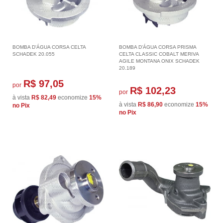
BOMBA D'ÁGUA CORSA CELTA
BOMBA D'ÁGUA CORSA PRISMA
SCHADEK 20.055
CELTA CLASSIC COBALT MERIVA
AGILE MONTANA ONIX SCHADEK
20.189
R$ 97,05
por
R$ 102,23
por
à vista
R$ 82,49
economize
15%
à vista
R$ 86,90
economize
15%
no Pix
no Pix