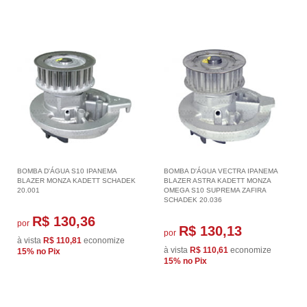
BOMBA D'ÁGUA S10 IPANEMA
BOMBA D'ÁGUA VECTRA IPANEMA
BLAZER MONZA KADETT SCHADEK
BLAZER ASTRA KADETT MONZA
20.001
OMEGA S10 SUPREMA ZAFIRA
SCHADEK 20.036
R$ 130,36
por
R$ 130,13
por
à vista
R$ 110,81
economize
à vista
R$ 110,61
economize
15%
no Pix
15%
no Pix