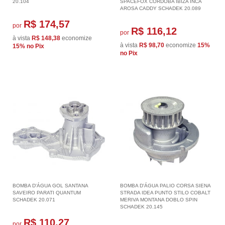
20.104
SPACEFOX CORDOBA IBIZA INCA
AROSA CADDY SCHADEK 20.089
R$ 174,57
por
R$ 116,12
por
à vista
R$ 148,38
economize
à vista
R$ 98,70
economize
15%
15%
no Pix
no Pix
BOMBA D'ÁGUA GOL SANTANA
BOMBA D'ÁGUA PALIO CORSA SIENA
SAVEIRO PARATI QUANTUM
STRADA IDEA PUNTO STILO COBALT
SCHADEK 20.071
MERIVA MONTANA DOBLO SPIN
SCHADEK 20.145
R$ 110,27
por