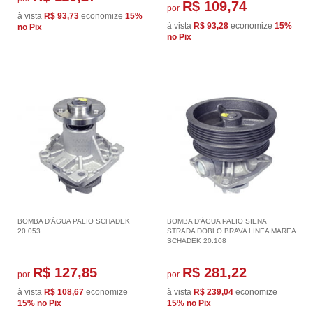
R$ 109,74
por
à vista
R$ 93,73
economize
15%
à vista
R$ 93,28
economize
15%
no Pix
no Pix
BOMBA D'ÁGUA PALIO SCHADEK
BOMBA D'ÁGUA PALIO SIENA
20.053
STRADA DOBLO BRAVA LINEA MAREA
SCHADEK 20.108
R$ 127,85
R$ 281,22
por
por
à vista
R$ 108,67
economize
à vista
R$ 239,04
economize
15%
no Pix
15%
no Pix