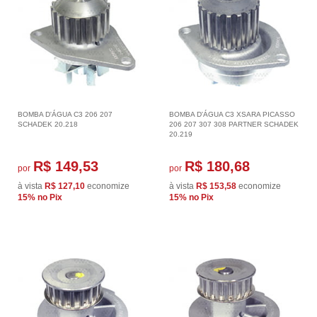
BOMBA D'ÁGUA C3 206 207
BOMBA D'ÁGUA C3 XSARA PICASSO
SCHADEK 20.218
206 207 307 308 PARTNER SCHADEK
20.219
R$ 149,53
R$ 180,68
por
por
à vista
R$ 127,10
economize
à vista
R$ 153,58
economize
15%
no Pix
15%
no Pix