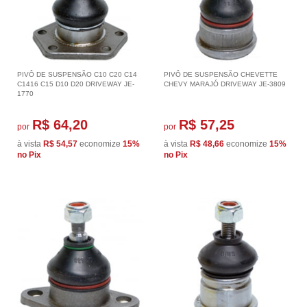
PIVÔ DE SUSPENSÃO C10 C20 C14
PIVÔ DE SUSPENSÃO CHEVETTE
C1416 C15 D10 D20 DRIVEWAY JE-
CHEVY MARAJÓ DRIVEWAY JE-3809
1770
R$ 64,20
R$ 57,25
por
por
à vista
R$ 54,57
economize
15%
à vista
R$ 48,66
economize
15%
no Pix
no Pix