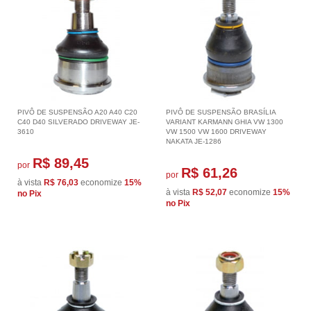
PIVÔ DE SUSPENSÃO A20 A40 C20
PIVÔ DE SUSPENSÃO BRASÍLIA
C40 D40 SILVERADO DRIVEWAY JE-
VARIANT KARMANN GHIA VW 1300
3610
VW 1500 VW 1600 DRIVEWAY
NAKATA JE-1286
R$ 89,45
por
R$ 61,26
por
à vista
R$ 76,03
economize
15%
à vista
R$ 52,07
economize
15%
no Pix
no Pix