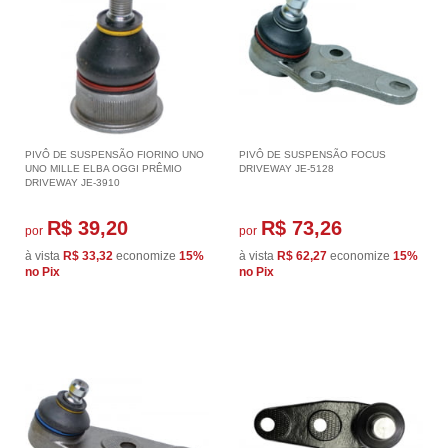
PIVÔ DE SUSPENSÃO FIORINO UNO
PIVÔ DE SUSPENSÃO FOCUS
UNO MILLE ELBA OGGI PRÊMIO
DRIVEWAY JE-5128
DRIVEWAY JE-3910
R$ 39,20
R$ 73,26
por
por
à vista
R$ 33,32
economize
15%
à vista
R$ 62,27
economize
15%
no Pix
no Pix