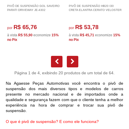
PIVÔ DE SUSPENSÃO GOL SAVEIRO
PIVÔ DE SUSPENSÃO HB20 I30
PARATI DRIVEWAY JE-4302
CRETA ELANTRA CERATO VELOSTER
R$ 65,76
R$ 53,78
por
por
à vista
R$ 55,90
economize
15%
à vista
R$ 45,71
economize
15%
no Pix
no Pix
Página 1 de 4, exibindo 20 produtos de um total de 64.
Na Agaesse Peças Automotivas você encontra o pivô de 
suspensão dos mais diversos tipos e modelos de carros 
presente no mercado nacional e de importados onde a 
qualidade e segurança fazem com que o cliente tenha a melhor 
experiência na hora de comprar e trocar sua pivô de 
suspensão.
O que é pivô de suspensão? E como ele funciona?