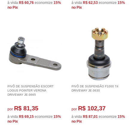
à vista
R$ 60,76
economize
15%
à vista
R$ 62,53
economize
15%
no Pix
no Pix
PIVÔ DE SUSPENSÃO ESCORT
PIVÔ DE SUSPENSÃO F1000 T4
LOGUS POINTER VERONA
DRIVEWAY JE-3630
DRIVEWAY JE-3665
R$ 81,35
R$ 102,37
por
por
à vista
R$ 69,15
economize
15%
à vista
R$ 87,01
economize
15%
no Pix
no Pix