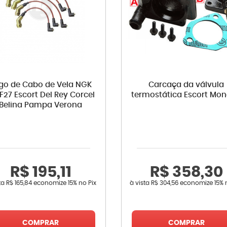
go de Cabo de Vela NGK
Carcaça da válvula
F27 Escort Del Rey Corcel
termostática Escort Mo
Belina Pampa Verona
R$ 195,11
R$ 358,30
sta
R$ 165,84
economize
15%
no Pix
à vista
R$ 304,56
economize
15%
COMPRAR
COMPRAR