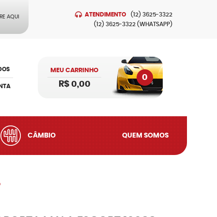
ATENDIMENTO
(12)
3625-3322
RE AQUI
(12)
3625-3322
(WHATSAPP)
DOS
MEU CARRINHO
0
R$ 0,00
NTA
CÂMBIO
QUEM SOMOS
p