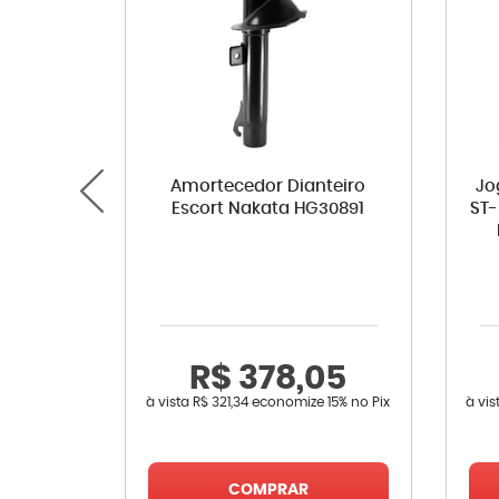
Amortecedor Dianteiro
Jo
Escort Nakata HG30891
ST-
R$ 378,05
à vista
R$ 321,34
economize
15%
no Pix
à vi
COMPRAR