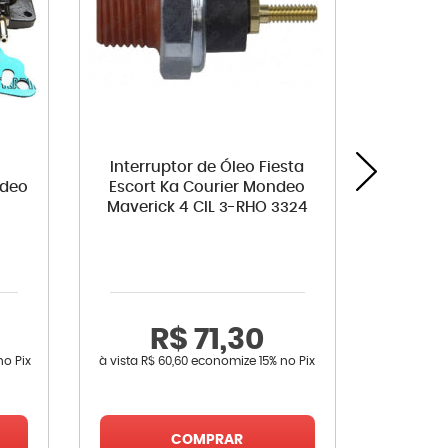
Interruptor de Óleo Fiesta
Kit em
ndeo
Escort Ka Courier Mondeo
Ibiza V
Maverick 4 CIL 3-RHO 3324
R$ 71,30
R
no Pix
à vista
R$ 60,60
economize
15%
no Pix
à vista
R$ 
COMPRAR