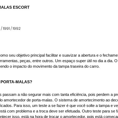
MALAS ESCORT
/ 1991 / 1992
 seu objetivo principal facilitar e suavizar a abertura e o fechamen
mentas, peças, entre outros. Um espaço super útil no dia a dia. O 
endo o impacto do movimento da tampa traseira do carro.
PORTA-MALAS? 
passam a não segurar mais com tanta eficiência, pois perdem a pres
 do amortecedor de porta-malas. O sistema de amortecimento ao decor
icados. Para isso, um teste a se fazer é que você solte a tampa e ve
stá com problema e a troca deve ser efetuada. Outro teste para se fa
ontecer isso, está na hora de trocar o amortecedor, pois está começan