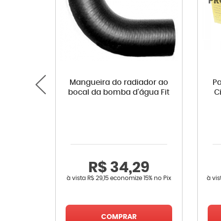
Mangueira do radiador ao
Pa
bocal da bomba d'água Fit
C
R$ 34,29
à vista
R$ 29,15
economize
15%
no Pix
à vi
COMPRAR