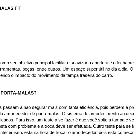
ALAS FIT
 seu objetivo principal facilitar e suavizar a abertura e o fechamen
mentas, peças, entre outros. Um espaço super útil no dia a dia. O 
endo o impacto do movimento da tampa traseira do carro.
PORTA-MALAS? 
passam a não segurar mais com tanta eficiência, pois perdem a pres
 do amortecedor de porta-malas. O sistema de amortecimento ao decor
icados. Para isso, um teste a se fazer é que você solte a tampa e ve
stá com problema e a troca deve ser efetuada. Outro teste para se fa
ontecer isso, está na hora de trocar o amortecedor, pois está começan