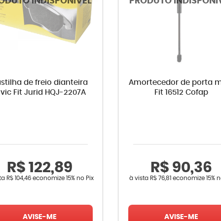
stilha de freio dianteira
Amortecedor de porta 
ivic Fit Jurid HQJ-2207A
Fit 16512 Cofap
R$ 122,89
R$ 90,36
sta
R$ 104,46
economize
15%
no Pix
à vista
R$ 76,81
economize
15%
n
AVISE-ME
AVISE-ME