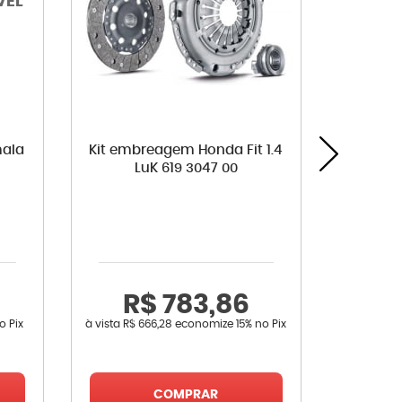
mala
Kit embreagem Honda Fit 1.4
Coxi
LuK 619 3047 00
diante
Fit Cit
R$ 783,86
R
o Pix
à vista
R$ 666,28
economize
15%
no Pix
à vista
R$ 
COMPRAR