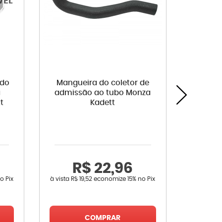
 do
Mangueira do coletor de
Bomba d
a
admissão ao tubo Monza
Ipanema
t
Kadett
R$ 22,96
R
o Pix
à vista
R$ 19,52
economize
15%
no Pix
à vista
R$ 
COMPRAR