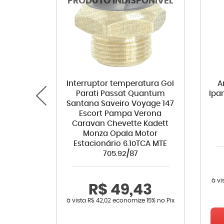
Interruptor temperatura Gol
A
Parati Passat Quantum
Ipa
Santana Saveiro Voyage 147
Escort Pampa Verona
Caravan Chevette Kadett
Monza Opala Motor
Estacionário 6.10TCA MTE
705.92/87
à vi
R$ 49,43
à vista
R$ 42,02
economize
15%
no Pix