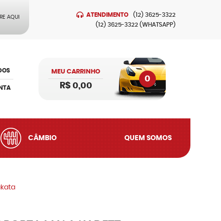
ATENDIMENTO
(12)
3625-3322
RE AQUI
(12)
3625-3322
(WHATSAPP)
DOS
MEU CARRINHO
0
R$ 0,00
NTA
CÂMBIO
QUEM SOMOS
akata