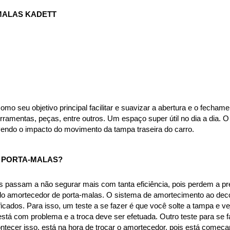
MALAS KADETT
 seu objetivo principal facilitar e suavizar a abertura e o fechamen
mentas, peças, entre outros. Um espaço super útil no dia a dia. O 
endo o impacto do movimento da tampa traseira do carro.
PORTA-MALAS? 
passam a não segurar mais com tanta eficiência, pois perdem a pres
 do amortecedor de porta-malas. O sistema de amortecimento ao decor
icados. Para isso, um teste a se fazer é que você solte a tampa e ve
stá com problema e a troca deve ser efetuada. Outro teste para se fa
ontecer isso, está na hora de trocar o amortecedor, pois está começan