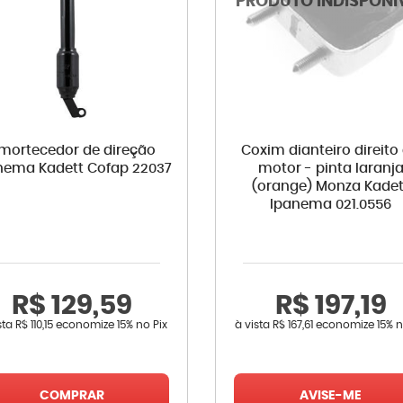
mortecedor de direção
Coxim dianteiro direito
nema Kadett Cofap 22037
motor - pinta laranj
(orange) Monza Kadet
Ipanema 021.0556
R$ 129,59
R$ 197,19
sta
R$ 110,15
economize
15%
no Pix
à vista
R$ 167,61
economize
15%
n
COMPRAR
AVISE-ME