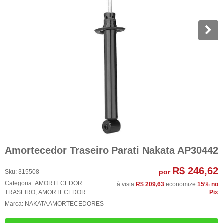
Amortecedor Traseiro Parati Nakata AP30442
R$ 246,62
por
Sku:
315508
Categoria:
AMORTECEDOR
à vista
R$ 209,63
economize
15%
no
TRASEIRO
,
AMORTECEDOR
Pix
Marca:
NAKATA AMORTECEDORES