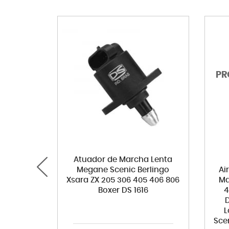
Atuador de Marcha Lenta
Megane Scenic Berlingo
Ai
Xsara ZX 205 306 405 406 806
Ma
Boxer DS 1616
4
L
Sce