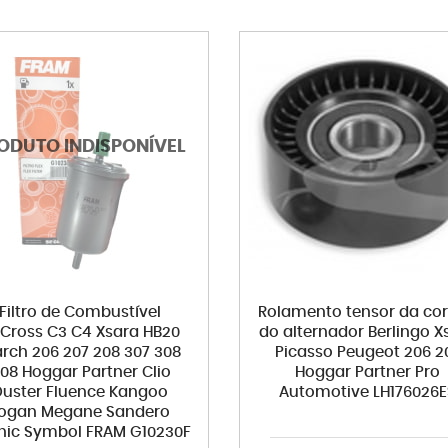
Filtro de Combustível
Rolamento tensor da cor
rCross C3 C4 Xsara HB20
do alternador Berlingo X
rch 206 207 208 307 308
Picasso Peugeot 206 2
08 Hoggar Partner Clio
Hoggar Partner Pro
Duster Fluence Kangoo
Automotive LH176026E
ogan Megane Sandero
nic Symbol FRAM G10230F