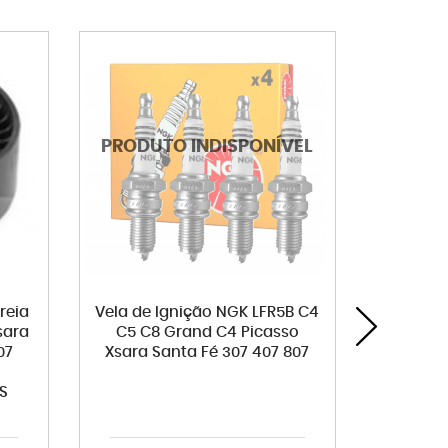
reia
Vela de Ignição NGK LFR5B C4
Válvu
sara
C5 C8 Grand C4 Picasso
P
07
Xsara Santa Fé 307 407 807
S