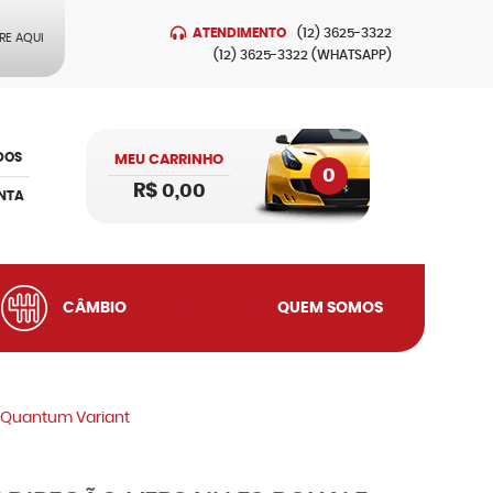
ATENDIMENTO
(12)
3625-3322
RE AQUI
(12)
3625-3322
(WHATSAPP)
DOS
MEU CARRINHO
0
R$ 0,00
NTA
CÂMBIO
QUEM SOMOS
i Quantum Variant