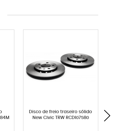
o
Disco de freio traseiro sólido
Bobina d
5984M
New Civic TRW RCDI07580