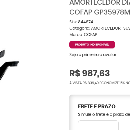
AMORTECEDOR DIA
COFAP GP35978
Sku:
844674
Categoria:
AMORTECEDOR
SU
Marca:
COFAP
PRODUTO INDISPONÍVEL
Seja o primeira a avaliar!
R$ 987,63
À VISTA
R$ 839,49
ECONOMIZE
15%
NO
FRETE E PRAZO
Simule o frete e o prazo d