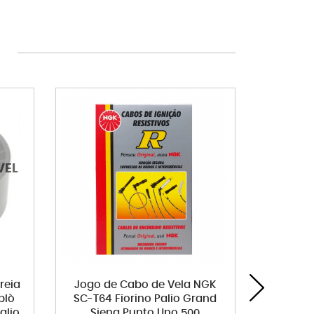
reia
Jogo de Cabo de Vela NGK
Filtro
blò
SC-T64 Fiorino Palio Grand
Grand
alio
Siena Punto Uno 500