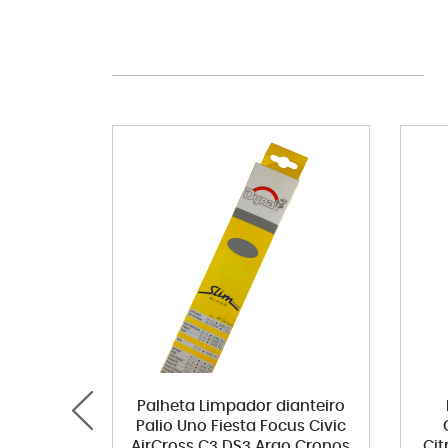
Palheta Limpador dianteiro
Palio Uno Fiesta Focus Civic
AirCross C3 DS3 Argo Cronos
Cit