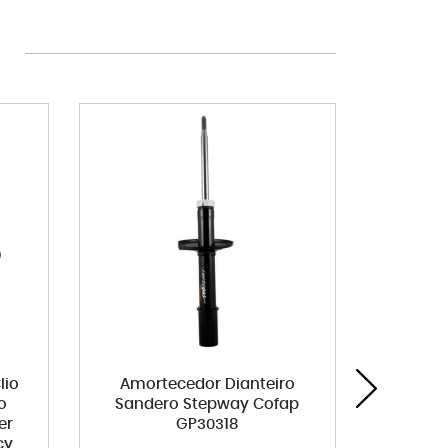
lio
Amortecedor Dianteiro
Rolame
o
Sandero Stepway Cofap
Clio S
er
GP30318
K
cy