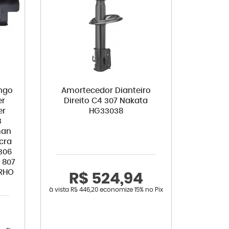
ingo
Amortecedor Dianteiro
er
Direito C4 307 Nakata
er
HG33038
3
man
cra
 306
 807
-RHO
R$ 524,94
à vista
R$ 446,20
economize
15%
no Pix