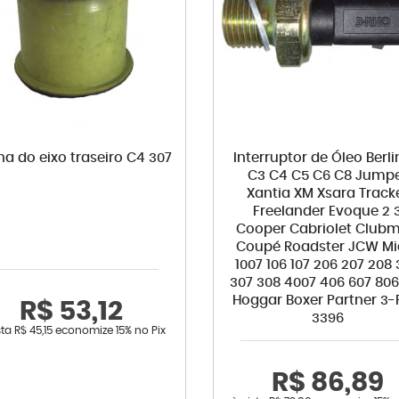
a do eixo traseiro C4 307
Interruptor de Óleo Berl
C3 C4 C5 C6 C8 Jump
Xantia XM Xsara Track
Freelander Evoque 2 
Cooper Cabriolet Club
Coupé Roadster JCW Mi
1007 106 107 206 207 208
307 308 4007 406 607 806
Hoggar Boxer Partner 3
R$ 53,12
3396
sta
R$ 45,15
economize
15%
no Pix
R$ 86,89