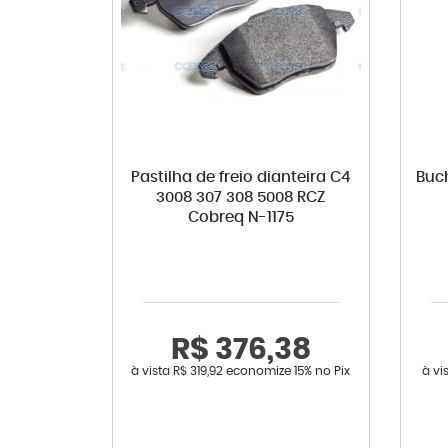
Pastilha de freio dianteira C4
Buch
3008 307 308 5008 RCZ
Cobreq N-1175
R$ 376,38
à vista
R$ 319,92
economize
15%
no Pix
à vi