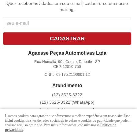
Quer receber novidades em seu e-mail, cadastre-se em nosso
mailing.
CADASTRAR
Agaesse Peças Automotivas Ltda
Rua Humaitá, 90
-
Centro, Taubaté
-
SP
CEP: 12010-750
CNPJ: 62.175.211/0001-12
Atendimento
(12)
3625-3322
(12)
3625-3322
(WhatsApp)
atendimento@agaesse.com.br
Usamos cookies para garantir que oferecemos a melhor experiência em nosso site. Isso
inclui cookies de sites de redes sociais de terceiros e cookies de publicidade que podem
analisar seu uso deste site. Para mais informações, consulte nossa
Política de
LOJA VIRTUAL CRIADA POR
privacidade
.