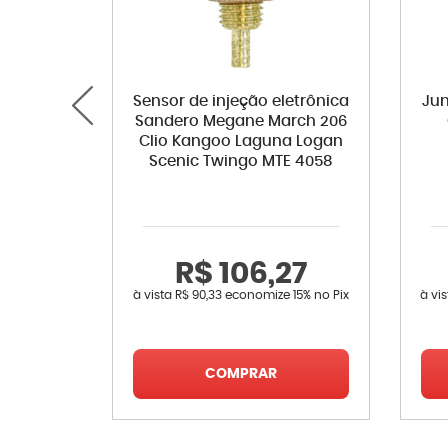
Sensor de injeção eletrônica
Jun
Sandero Megane March 206
Clio Kangoo Laguna Logan
Scenic Twingo MTE 4058
R$ 106,27
à vista
R$ 90,33
economize
15%
no Pix
à vi
COMPRAR