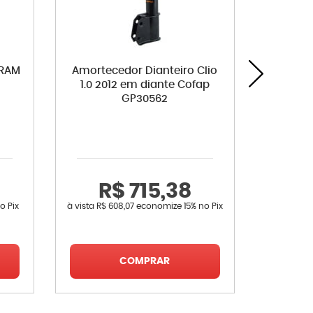
 FRAM
Amortecedor Dianteiro Clio
Pastilh
1.0 2012 em diante Cofap
Sande
GP30562
Twingo
T
R$ 715,38
o Pix
à vista
R$ 608,07
economize
15%
no Pix
à vista
R$ 
COMPRAR