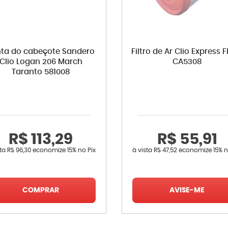
ta do cabeçote Sandero
Filtro de Ar Clio Express
Clio Logan 206 March
CA5308
Taranto 581008
R$ 113,29
R$ 55,91
sta
R$ 96,30
economize
15%
no Pix
à vista
R$ 47,52
economize
15%
n
COMPRAR
AVISE-ME