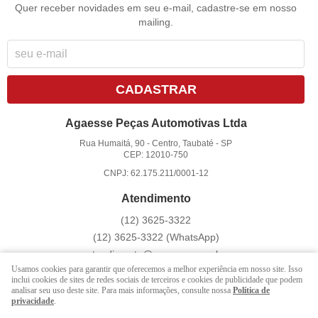
Quer receber novidades em seu e-mail, cadastre-se em nosso
mailing.
CADASTRAR
Agaesse Peças Automotivas Ltda
Rua Humaitá, 90
-
Centro, Taubaté
-
SP
CEP: 12010-750
CNPJ: 62.175.211/0001-12
Atendimento
(12)
3625-3322
(12)
3625-3322
(WhatsApp)
atendimento@agaesse.com.br
Usamos cookies para garantir que oferecemos a melhor experiência em nosso site. Isso
inclui cookies de sites de redes sociais de terceiros e cookies de publicidade que podem
analisar seu uso deste site. Para mais informações, consulte nossa
Política de
LOJA VIRTUAL CRIADA POR
privacidade
.