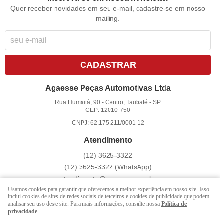
Quer receber novidades em seu e-mail, cadastre-se em nosso
mailing.
CADASTRAR
Agaesse Peças Automotivas Ltda
Rua Humaitá, 90
-
Centro, Taubaté
-
SP
CEP: 12010-750
CNPJ: 62.175.211/0001-12
Atendimento
(12)
3625-3322
(12)
3625-3322
(WhatsApp)
atendimento@agaesse.com.br
Usamos cookies para garantir que oferecemos a melhor experiência em nosso site. Isso
inclui cookies de sites de redes sociais de terceiros e cookies de publicidade que podem
analisar seu uso deste site. Para mais informações, consulte nossa
Política de
LOJA VIRTUAL CRIADA POR
privacidade
.