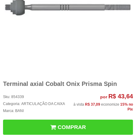
Terminal axial Cobalt Onix Prisma Spin
R$ 43,64
por
Sku:
854339
Categoria:
ARTICULAÇÃO DA CAIXA
à vista
R$ 37,09
economize
15%
no
Pix
Marca:
BANI
COMPRAR