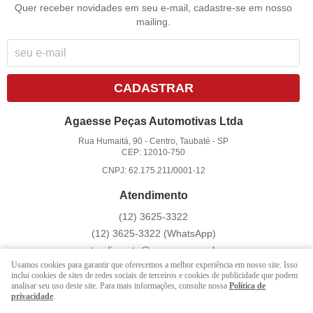
Quer receber novidades em seu e-mail, cadastre-se em nosso
mailing.
CADASTRAR
Agaesse Peças Automotivas Ltda
Rua Humaitá, 90
-
Centro, Taubaté
-
SP
CEP: 12010-750
CNPJ: 62.175.211/0001-12
Atendimento
(12)
3625-3322
(12)
3625-3322
(WhatsApp)
atendimento@agaesse.com.br
Usamos cookies para garantir que oferecemos a melhor experiência em nosso site. Isso
inclui cookies de sites de redes sociais de terceiros e cookies de publicidade que podem
analisar seu uso deste site. Para mais informações, consulte nossa
Política de
LOJA VIRTUAL CRIADA POR
privacidade
.