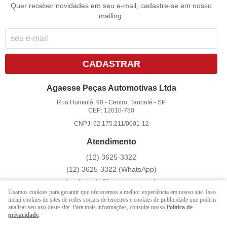
Quer receber novidades em seu e-mail, cadastre-se em nosso
mailing.
CADASTRAR
Agaesse Peças Automotivas Ltda
Rua Humaitá, 90
-
Centro, Taubaté
-
SP
CEP: 12010-750
CNPJ: 62.175.211/0001-12
Atendimento
(12)
3625-3322
(12)
3625-3322
(WhatsApp)
atendimento@agaesse.com.br
Usamos cookies para garantir que oferecemos a melhor experiência em nosso site. Isso
inclui cookies de sites de redes sociais de terceiros e cookies de publicidade que podem
analisar seu uso deste site. Para mais informações, consulte nossa
Política de
LOJA VIRTUAL CRIADA POR
privacidade
.