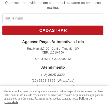
Quer receber novidades em seu e-mail, cadastre-se em nosso
mailing.
CADASTRAR
Agaesse Peças Automotivas Ltda
Rua Humaitá, 90
-
Centro, Taubaté
-
SP
CEP: 12010-750
CNPJ: 62.175.211/0001-12
Atendimento
(12)
3625-3322
(12)
3625-3322
(WhatsApp)
atendimento@agaesse.com.br
Usamos cookies para garantir que oferecemos a melhor experiência em nosso site. Isso
inclui cookies de sites de redes sociais de terceiros e cookies de publicidade que podem
analisar seu uso deste site. Para mais informações, consulte nossa
Política de
LOJA VIRTUAL CRIADA POR
privacidade
.