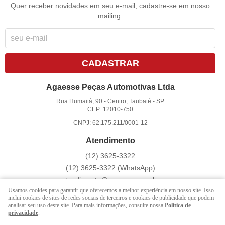
Quer receber novidades em seu e-mail, cadastre-se em nosso
mailing.
CADASTRAR
Agaesse Peças Automotivas Ltda
Rua Humaitá, 90
-
Centro, Taubaté
-
SP
CEP: 12010-750
CNPJ: 62.175.211/0001-12
Atendimento
(12)
3625-3322
(12)
3625-3322
(WhatsApp)
atendimento@agaesse.com.br
Usamos cookies para garantir que oferecemos a melhor experiência em nosso site. Isso
inclui cookies de sites de redes sociais de terceiros e cookies de publicidade que podem
analisar seu uso deste site. Para mais informações, consulte nossa
Política de
LOJA VIRTUAL CRIADA POR
privacidade
.