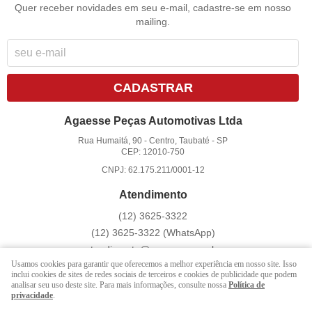
Quer receber novidades em seu e-mail, cadastre-se em nosso
mailing.
CADASTRAR
Agaesse Peças Automotivas Ltda
Rua Humaitá, 90
-
Centro, Taubaté
-
SP
CEP: 12010-750
CNPJ: 62.175.211/0001-12
Atendimento
(12)
3625-3322
(12)
3625-3322
(WhatsApp)
atendimento@agaesse.com.br
Usamos cookies para garantir que oferecemos a melhor experiência em nosso site. Isso
inclui cookies de sites de redes sociais de terceiros e cookies de publicidade que podem
analisar seu uso deste site. Para mais informações, consulte nossa
Política de
LOJA VIRTUAL CRIADA POR
privacidade
.