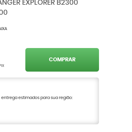
RANGER EXPLORER B2300
00
AIXA
COMPRAR
PIX
e entrega estimados para sua região: