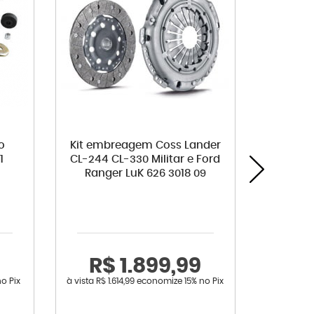
o
Kit embreagem Coss Lander
Sens
1
CL-244 CL-330 Militar e Ford
Fiesta
Ranger LuK 626 3018 09
Mondeo
C4
R$ 1.899,99
R
no Pix
à vista
R$ 1.614,99
economize
15%
no Pix
à vista
R$ 