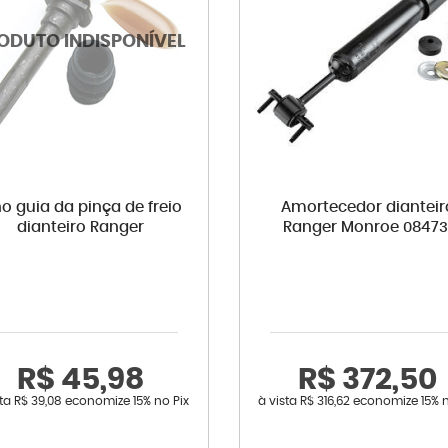
no guia da pinça de freio
Amortecedor dianteir
dianteiro Ranger
Ranger Monroe 08473
R$ 45,98
R$ 372,50
sta
R$ 39,08
economize
15%
no Pix
à vista
R$ 316,62
economize
15%