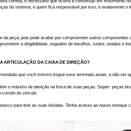
ira correta, é necessário que ocorra a conversão em movimento horiz
ças do sistema, e quem fica responsável por isso, é exatamente o te
te da peça, pois pode acabar por comprometer outros componentes do
rometem a dirigibilidade, seguidos de barulhos, ruídos, estalos e tr
 ARTICULAÇÃO DA CAIXA DE DIREÇÃO?
omendado que você mesmo troque seus terminais axiais, a não ser qu
bre o máximo de atenção na troca de suas peças. Sejam  peças bruta
correto do veículo.
nosco para tirar as suas dúvidas. Tenha acesso ao nosso estoque c