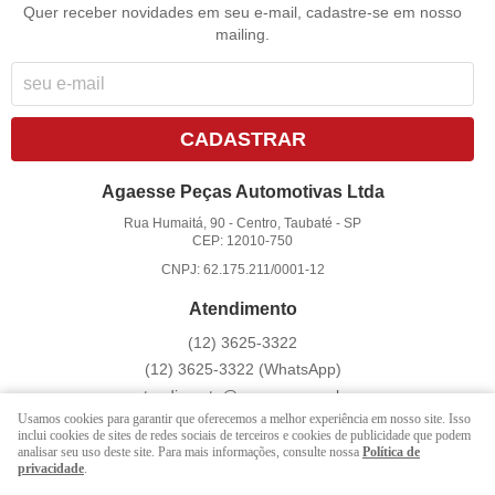
Quer receber novidades em seu e-mail, cadastre-se em nosso
mailing.
CADASTRAR
Agaesse Peças Automotivas Ltda
Rua Humaitá, 90
-
Centro, Taubaté
-
SP
CEP: 12010-750
CNPJ: 62.175.211/0001-12
Atendimento
(12)
3625-3322
(12)
3625-3322
(WhatsApp)
atendimento@agaesse.com.br
Usamos cookies para garantir que oferecemos a melhor experiência em nosso site. Isso
inclui cookies de sites de redes sociais de terceiros e cookies de publicidade que podem
analisar seu uso deste site. Para mais informações, consulte nossa
Política de
LOJA VIRTUAL CRIADA POR
privacidade
.