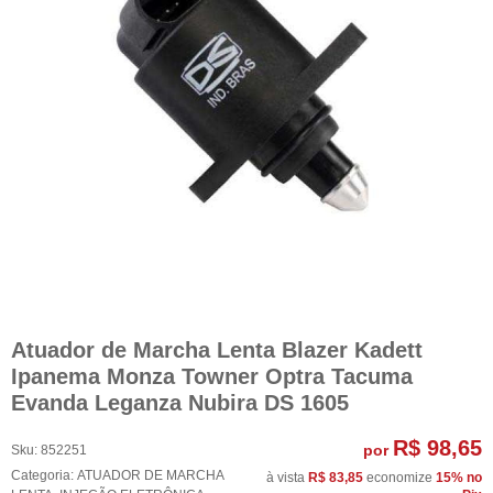
Atuador de Marcha Lenta Blazer Kadett
Ipanema Monza Towner Optra Tacuma
Evanda Leganza Nubira DS 1605
R$ 98,65
por
Sku:
852251
Categoria:
ATUADOR DE MARCHA
à vista
R$ 83,85
economize
15%
no