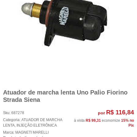
Atuador de marcha lenta Uno Palio Fiorino
Strada Siena
R$ 116,84
por
Sku:
687278
Categoria:
ATUADOR DE MARCHA
à vista
R$ 99,31
economize
15%
no
LENTA
,
INJEÇÃO ELETRÔNICA
Pix
Marca:
MAGNETI MARELLI