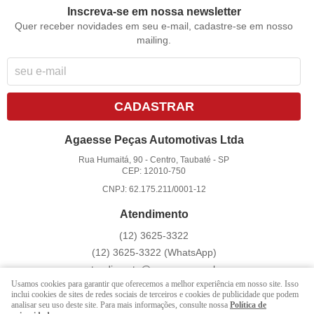
Inscreva-se em nossa newsletter
Quer receber novidades em seu e-mail, cadastre-se em nosso
mailing.
CADASTRAR
Agaesse Peças Automotivas Ltda
Rua Humaitá, 90
-
Centro, Taubaté
-
SP
CEP: 12010-750
CNPJ: 62.175.211/0001-12
Atendimento
(12)
3625-3322
(12)
3625-3322
(WhatsApp)
atendimento@agaesse.com.br
Usamos cookies para garantir que oferecemos a melhor experiência em nosso site. Isso
inclui cookies de sites de redes sociais de terceiros e cookies de publicidade que podem
analisar seu uso deste site. Para mais informações, consulte nossa
Política de
LOJA VIRTUAL CRIADA POR