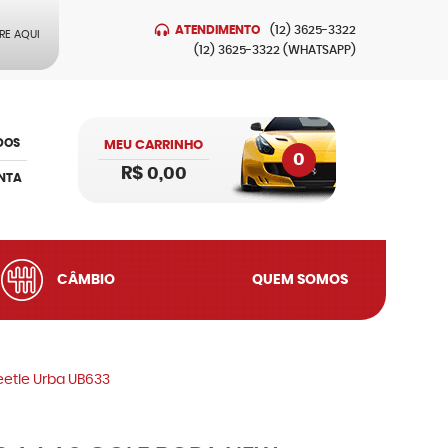
ATENDIMENTO
(12)
3625-3322
RE AQUI
(12)
3625-3322
(WHATSAPP)
DOS
MEU CARRINHO
0
R$ 0,00
NTA
CÂMBIO
QUEM SOMOS
eetle Urba UB633