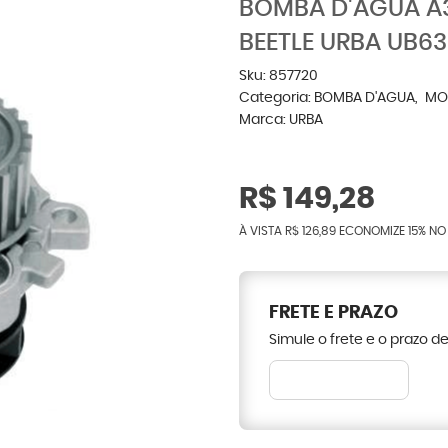
BOMBA D'ÁGUA A3
BEETLE URBA UB63
Sku:
857720
Categoria:
BOMBA D'AGUA
MO
Marca:
URBA
R$ 149,28
À VISTA
R$ 126,89
ECONOMIZE
15%
NO 
FRETE E PRAZO
Simule o frete e o prazo d