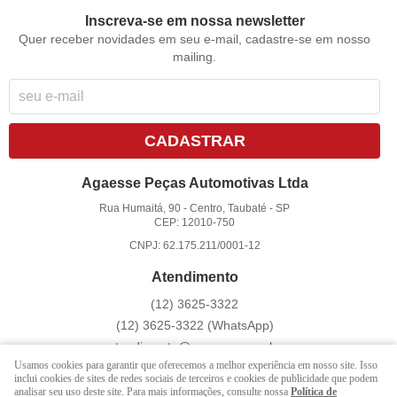
Inscreva-se em nossa newsletter
Quer receber novidades em seu e-mail, cadastre-se em nosso
mailing.
CADASTRAR
Agaesse Peças Automotivas Ltda
Rua Humaitá, 90
-
Centro, Taubaté
-
SP
CEP: 12010-750
CNPJ: 62.175.211/0001-12
Atendimento
(12)
3625-3322
(12)
3625-3322
(WhatsApp)
atendimento@agaesse.com.br
Usamos cookies para garantir que oferecemos a melhor experiência em nosso site. Isso
inclui cookies de sites de redes sociais de terceiros e cookies de publicidade que podem
analisar seu uso deste site. Para mais informações, consulte nossa
Política de
LOJA VIRTUAL CRIADA POR