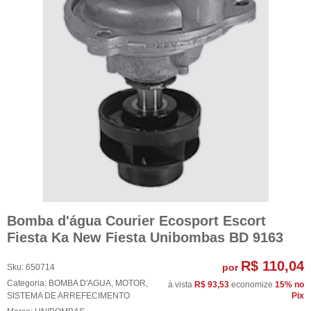
Bomba d'água Courier Ecosport Escort
Fiesta Ka New Fiesta Unibombas BD 9163
R$ 110,04
por
Sku:
650714
Categoria:
BOMBA D'AGUA
,
MOTOR
,
à vista
R$ 93,53
economize
15%
no
SISTEMA DE ARREFECIMENTO
Pix