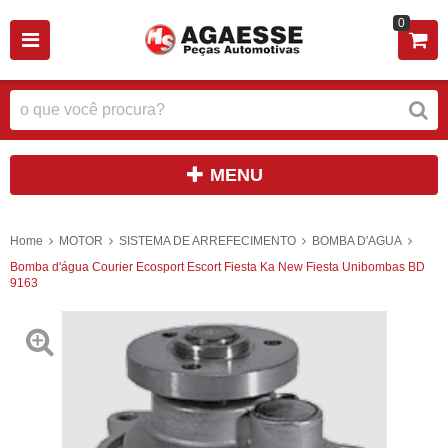
0
MENU
Home
MOTOR
SISTEMA DE ARREFECIMENTO
BOMBA D'AGUA
Bomba d'água Courier Ecosport Escort Fiesta Ka New Fiesta Unibombas BD
9163