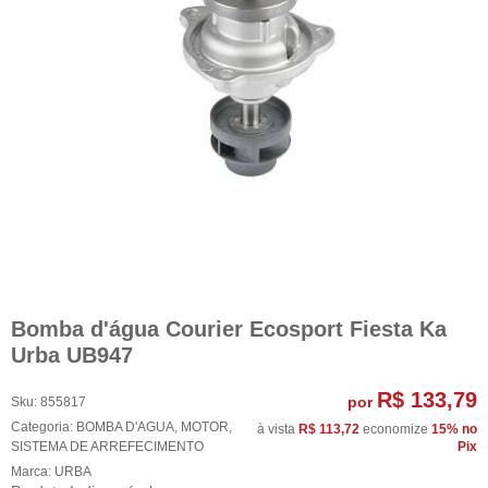
Bomba d'água Courier Ecosport Fiesta Ka
Urba UB947
R$ 133,79
por
Sku:
855817
Categoria:
BOMBA D'AGUA
,
MOTOR
,
à vista
R$ 113,72
economize
15%
no
SISTEMA DE ARREFECIMENTO
Pix
Marca:
URBA