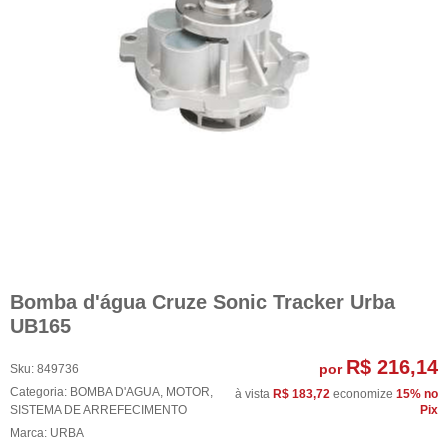
Bomba d'água Cruze Sonic Tracker Urba
UB165
R$ 216,14
por
Sku:
849736
Categoria:
BOMBA D'AGUA
,
MOTOR
,
à vista
R$ 183,72
economize
15%
no
SISTEMA DE ARREFECIMENTO
Pix
Marca:
URBA