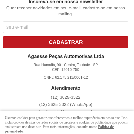
Inscreva-se em nossa newsletter
Quer receber novidades em seu e-mail, cadastre-se em nosso
mailing.
CADASTRAR
Agaesse Peças Automotivas Ltda
Rua Humaitá, 90
-
Centro, Taubaté
-
SP
CEP: 12010-750
CNPJ: 62.175.211/0001-12
Atendimento
(12)
3625-3322
(12)
3625-3322
(WhatsApp)
atendimento@agaesse.com.br
Usamos cookies para garantir que oferecemos a melhor experiência em nosso site. Isso
inclui cookies de sites de redes sociais de terceiros e cookies de publicidade que podem
analisar seu uso deste site. Para mais informações, consulte nossa
Política de
LOJA VIRTUAL CRIADA POR
privacidade
.