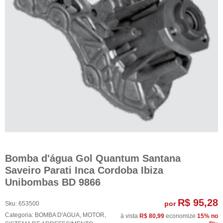
Bomba d'água Gol Quantum Santana
Saveiro Parati Inca Cordoba Ibiza
Unibombas BD 9866
R$ 95,28
por
Sku:
653500
Categoria:
BOMBA D'AGUA
,
MOTOR
,
à vista
R$ 80,99
economize
15%
no