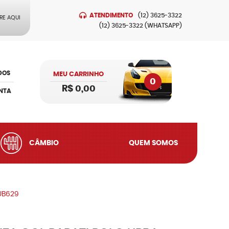
ATENDIMENTO
(12)
3625-3322
RE AQUI
(12)
3625-3322
(WHATSAPP)
DOS
MEU CARRINHO
0
R$ 0,00
NTA
CÂMBIO
QUEM SOMOS
 UB629