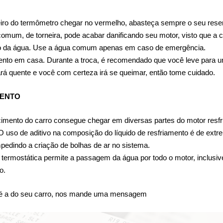
iro do termômetro chegar no vermelho, abasteça sempre o seu reserv
 comum, de torneira, pode acabar danificando seu motor, visto que a
nto da água. Use a água comum apenas em caso de emergência.
imento em casa. Durante a troca, é recomendado que você leve para um
tará quente e você com certeza irá se queimar, então tome cuidado.
MENTO
cimento do carro consegue chegar em diversas partes do motor resfri
 uso de aditivo na composição do líquido de resfriamento é de extre
pedindo a criação de bolhas de ar no sistema.
termostática permite a passagem da água por todo o motor, inclusive p
o.
a é a do seu carro, nos mande uma mensagem