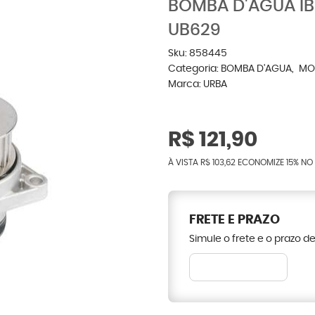
BOMBA D'ÁGUA IB
UB629
Sku:
858445
Categoria:
BOMBA D'AGUA
MO
Marca:
URBA
R$ 121,90
À VISTA
R$ 103,62
ECONOMIZE
15%
NO 
FRETE E PRAZO
Simule o frete e o prazo d