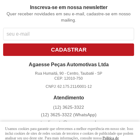
Inscreva-se em nossa newsletter
Quer receber novidades em seu e-mail, cadastre-se em nosso
mailing.
CADASTRAR
Agaesse Peças Automotivas Ltda
Rua Humaitá, 90
-
Centro, Taubaté
-
SP
CEP: 12010-750
CNPJ: 62.175.211/0001-12
Atendimento
(12)
3625-3322
(12)
3625-3322
(WhatsApp)
atendimento@agaesse.com.br
Usamos cookies para garantir que oferecemos a melhor experiência em nosso site. Isso
inclui cookies de sites de redes sociais de terceiros e cookies de publicidade que podem
analisar seu uso deste site. Para mais informações, consulte nossa
Política de
LOJA VIRTUAL CRIADA POR