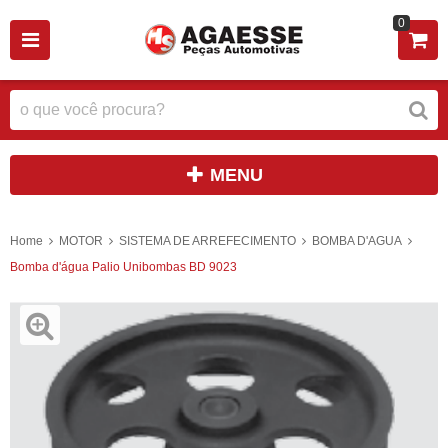
0
MENU
Home
MOTOR
SISTEMA DE ARREFECIMENTO
BOMBA D'AGUA
Bomba d'água Palio Unibombas BD 9023