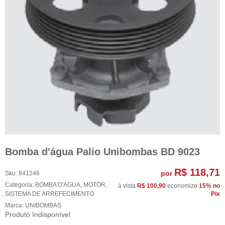
Bomba d'água Palio Unibombas BD 9023
R$ 118,71
por
Sku:
841246
Categoria:
BOMBA D'AGUA
,
MOTOR
,
à vista
R$ 100,90
economize
15%
no
SISTEMA DE ARREFECIMENTO
Pix
Marca:
UNIBOMBAS
Produto Indisponível