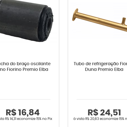
cha do braço oscilante
Tubo de refrigeração Fio
no Fiorino Premio Elba
Duna Premio Elba
R$ 16,84
R$ 24,51
ista
R$ 14,31
economize
15%
no Pix
à vista
R$ 20,83
economize
15%
n