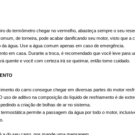
iro do termômetro chegar no vermelho, abasteça sempre o seu reserv
 comum, de torneira, pode acabar danificando seu motor, visto que a
nto da água. Use a água comum apenas em caso de emergência.
imento em casa. Durante a troca, é recomendado que você leve para um
tará quente e você com certeza irá se queimar, então tome cuidado.
MENTO
cimento do carro consegue chegar em diversas partes do motor resfri
 uso de aditivo na composição do líquido de resfriamento é de extre
pedindo a criação de bolhas de ar no sistema.
termostática permite a passagem da água por todo o motor, inclusive p
o.
a é a do seu carro, nos mande uma mensagem