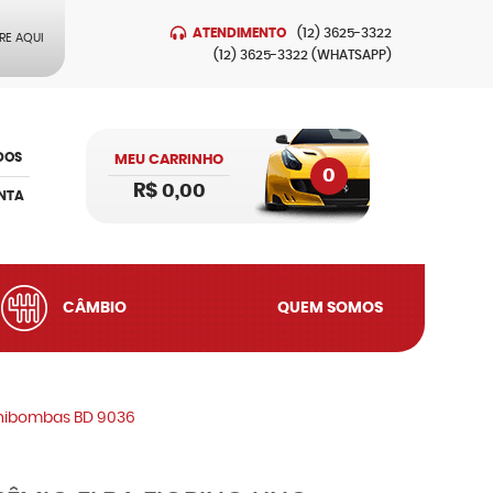
ATENDIMENTO
(12)
3625-3322
RE AQUI
(12)
3625-3322
(WHATSAPP)
DOS
MEU CARRINHO
0
R$ 0,00
NTA
CÂMBIO
QUEM SOMOS
Unibombas BD 9036