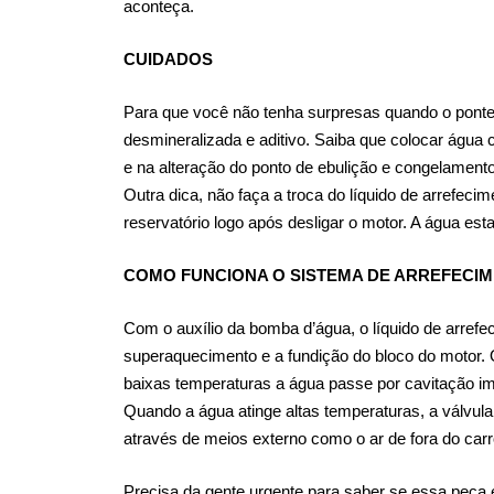
aconteça.
CUIDADOS
Para que você não tenha surpresas quando o ponte
desmineralizada e aditivo. Saiba que colocar água
e na alteração do ponto de ebulição e congelame
Outra dica, não faça a troca do líquido de arrefec
reservatório logo após desligar o motor. A água es
COMO FUNCIONA O SISTEMA DE ARREFECI
Com o auxílio da bomba d’água, o líquido de arrefe
superaquecimento e a fundição do bloco do motor. O
baixas temperaturas a água passe por cavitação im
Quando a água atinge altas temperaturas, a válvula 
através de meios externo como o ar de fora do carr
Precisa da gente urgente para saber se essa peç