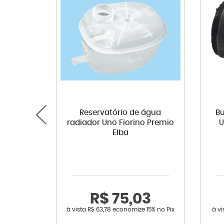
Reservatório de água
Bu
radiador Uno Fiorino Premio
U
Elba
R$ 75,03
à vista
R$ 63,78
economize
15%
no Pix
à v