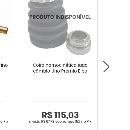
rino
Coifa homocinética lado
Kit de
câmbio Uno Premio Elba
R$ 115,03
o Pix
à vista
R$ 97,78
economize
15%
no Pix
à vista
R$