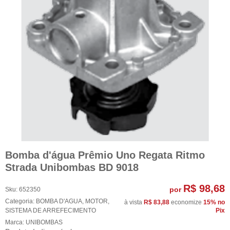
Bomba d'água Prêmio Uno Regata Ritmo
Strada Unibombas BD 9018
R$ 98,68
por
Sku:
652350
Categoria:
BOMBA D'AGUA
,
MOTOR
,
à vista
R$ 83,88
economize
15%
no
SISTEMA DE ARREFECIMENTO
Pix
Marca:
UNIBOMBAS