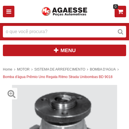
0
MENU
Home
MOTOR
SISTEMA DE ARREFECIMENTO
BOMBA D'AGUA
Bomba d'água Prêmio Uno Regata Ritmo Strada Unibombas BD 9018