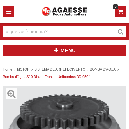
0
MENU
Home
MOTOR
SISTEMA DE ARREFECIMENTO
BOMBA D'AGUA
Bomba d'água S10 Blazer Frontier Unibombas BD 9594