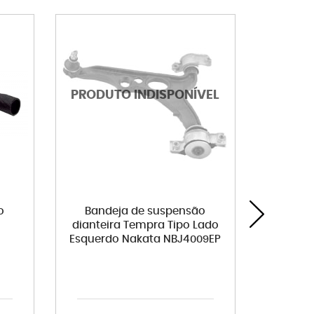
o
Bandeja de suspensão
Kit am
dianteira Tempra Tipo Lado
parcial
Esquerdo Nakata NBJ4009EP