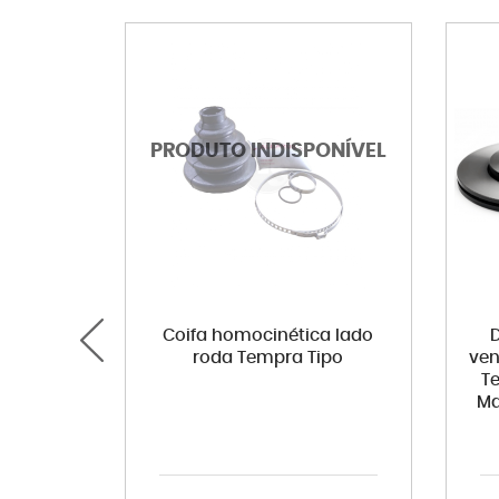
Coifa homocinética lado
D
roda Tempra Tipo
ven
T
Ma