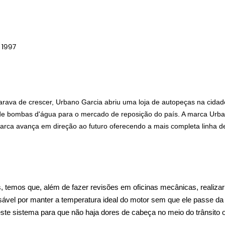
/ 1997
rava de crescer, Urbano Garcia abriu uma loja de autopeças na cidade
a de bombas d'água para o mercado de reposição do país. A marca Urb
 marca avança em direção ao futuro oferecendo a mais completa linha
 temos que, além de fazer revisões em oficinas mecânicas, realizar 
sável por manter a temperatura ideal do motor sem que ele passe da
 neste sistema para que não haja dores de cabeça no meio do trânsit