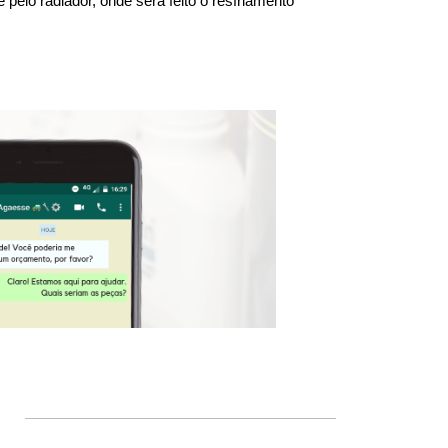
elo radiador, onde será feito o resfriamento 